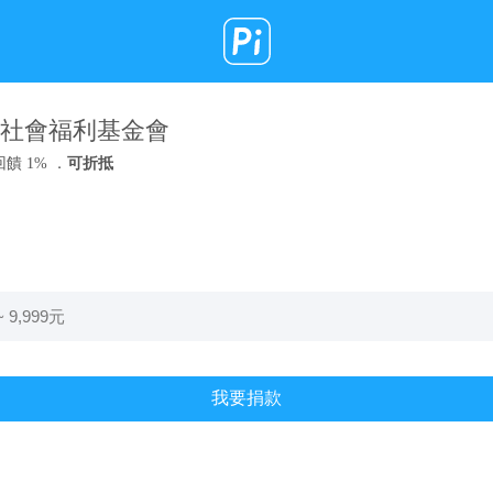
社會福利基金會
饋 1% ．
可折抵
我要捐款